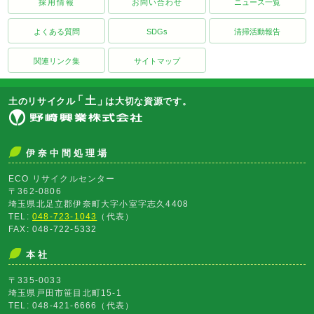
採用情報
お問い合わせ
ニュース一覧
よくある質問
SDGs
清掃活動報告
関連リンク集
サイトマップ
「土」
土のリサイクル
は大切な資源です。
伊奈中間処理場
ECO リサイクルセンター
〒362-0806
埼玉県北足立郡伊奈町大字小室字志久4408
TEL:
048-723-1043
（代表）
FAX: 048-722-5332
本社
〒335-0033
埼玉県戸田市笹目北町15-1
TEL: 048-421-6666（代表）