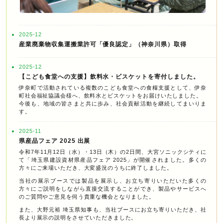
2025-12
産業廃棄物収集運搬業許可「優良認定」（神奈川県）取得
2025-12
【こども食堂への支援】飲料水・ビスケットを寄付しました。
伊奈町で活動されている複数のこども食堂への食糧支援として、伊奈
町社会福祉協議会様へ、飲料水とビスケットをお届けいたしました。
今後も、地域の皆さまと共に歩み、社会貢献活動を継続してまいりま
す。
2025-11
県産品フェア 2025 出展
令和7年11月12日（水）・13日（木）の2日間、大宮ソニックシティに
て「埼玉県建設資材県産品フェア 2025」が開催されました。多くの
方々にご来場いただき、大変盛況のうちに終了しました。
当社の展示ブースでは製品を展示し、お立ち寄りいただいた多くの
方々にご説明をしながら直接交流することができ、製品やサービスへ
のご質問やご意見を伺う貴重な機会となりました。
また、大野元裕 埼玉県知事も、当社ブースにお立ち寄りいただき、社
長より展示の説明をさせていただきました。