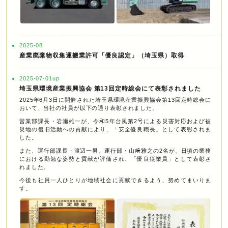
2025-08
産業廃棄物収集運搬業許可「優良認定」（埼玉県）取得
2025-07-01up
埼玉県環境産業振興協会 第13回定時総会にて表彰されました
2025年6月3日に開催された埼玉県環境産業振興協会第13回定時総会に
おいて、当社の社員が以下の通り表彰されました。
営業部課長・岩瀬雄一が、令和5年台風第2号による災害対応および被
災地の復旧活動への貢献により、「安全優良職長」として表彰されま
した。
また、運行部課長・渡辺一男、運行部・山﨑雅之の2名が、日頃の業務
における勤勉な姿勢と貢献が評価され、「優良従業員」として表彰さ
れました。
今後も社員一人ひとりが地域社会に貢献できるよう、努めてまいりま
す。