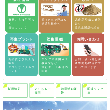
概要、各種許可な
掘った土で埋める
県産品登録の建設
ど
循環型社会へ
資材
当社について
改良土製品の紹介
再生プラント
収集運搬
お問い合わせ
高品質な改良土を
ダンプ寸法図や工
お問い合わせは伊
製造
事経歴など
奈中間処理場にて
エコリサイクルプ
運行部・工事部の
承っております
ラント
紹介
採用情報
よくあるご
清掃活動報
関連リンク
質問
告
集